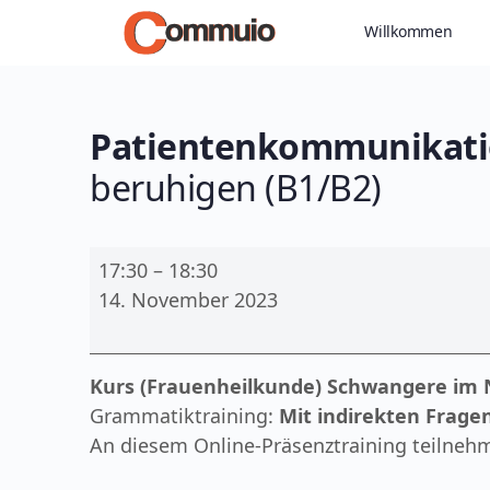
Willkommen
Patientenkommunikati
beruhigen (B1/B2)
Patientenkommunikation:
17:30
–
18:30
(Frauenheilkunde)
14. November 2023
Schwangere
im
Notfall
Kurs (Frauenheilkunde) Schwangere im N
beruhigen
Grammatiktraining:
Mit indirekten Frage
(B1/B2)
An diesem Online-Präsenztraining teilneh