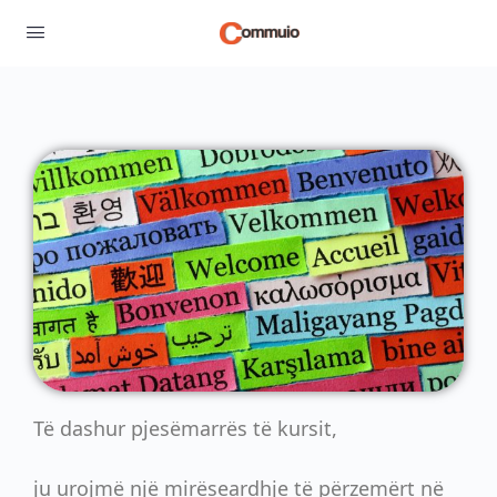
Të dashur pjesëmarrës të kursit,
ju urojmë një mirëseardhje të përzemërt në