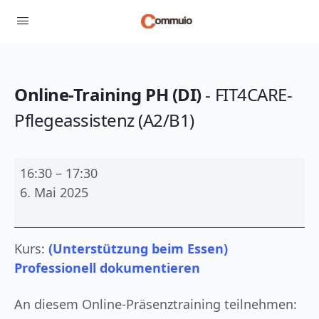
Online-Training PH (DI)
- FIT4CARE-
Pflegeassistenz (A2/B1)
Online-
16:30
–
17:30
Training
6. Mai 2025
PH
(DI)
-
Kurs:
(Unterstützung beim Essen)
FIT4CARE-
Professionell dokumentieren
Pflegeassistenz
(A2/B1)
An diesem Online-Präsenztraining teilnehmen: