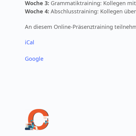
Sprachquali
Woche 3:
Grammatiktraining: Kollegen mit
ID
Woche 4:
Abschlusstraining: Kollegen übe
Nr:
2872176
An diesem Online-Präsenztraining teilneh
(B1/B2)
iCal
Google