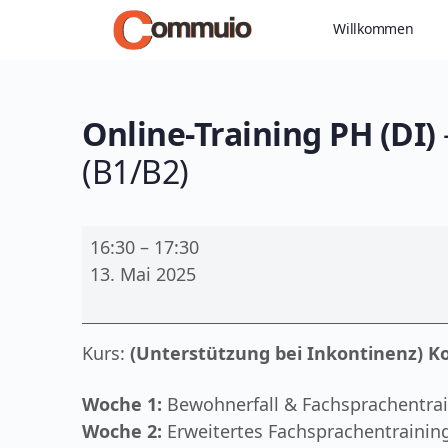
Willkommen
Online-Training PH (DI)
(B1/B2)
Online-
16:30
–
17:30
Training
13. Mai 2025
PH
(DI)
-
Kurs:
(Unterstützung bei Inkontinenz) K
ESF-
Projekt
Woche 1:
Bewohnerfall & Fachsprachentrai
Berufsb.
Woche 2:
Erweitertes Fachsprachentraining