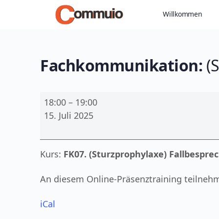
Willkommen
Fachkommunikation:
(S
Fachkommunikation:
18:00
–
19:00
(Sturzprophylaxe)
15. Juli 2025
Fallbesprechung
durchführen
(B1/B2)
Kurs:
FK07. (Sturzprophylaxe) Fallbespr
An diesem Online-Präsenztraining teilneh
iCal