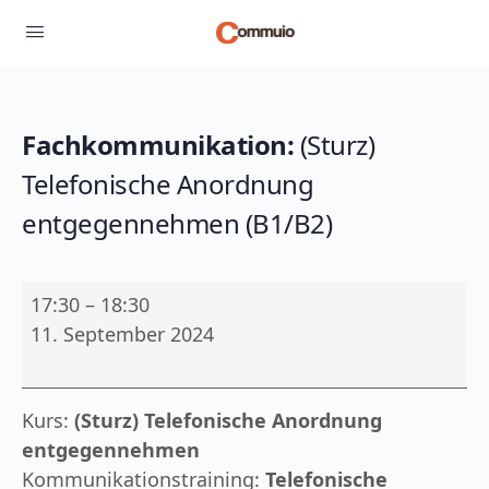
Fachkommunikation:
(Sturz)
Telefonische Anordnung
entgegennehmen (B1/B2)
Fachkommunikation:
17:30
–
18:30
(Sturz)
11. September 2024
Telefonische
Anordnung
entgegennehmen
Kurs:
(Sturz) Telefonische Anordnung
(B1/B2)
entgegennehmen
Kommunikationstraining:
Telefonische