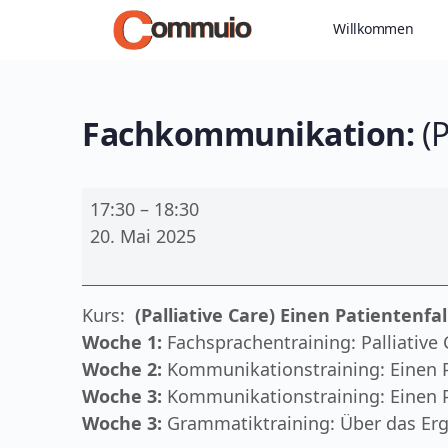
Willkommen
Fachkommunikation:
(P
Fachkommunikation:
17:30
–
18:30
(Palliative
20. Mai 2025
Care)
Einen
Patientenfall
Kurs:
(Palliative Care) Einen Patientenfa
besprechen
Woche 1:
Fachsprachentraining: Palliative 
(B1/B2)
Woche 2:
Kommunikationstraining: Einen P
Woche 3:
Kommunikationstraining: Einen P
Woche 3:
Grammatiktraining: Über das Erg