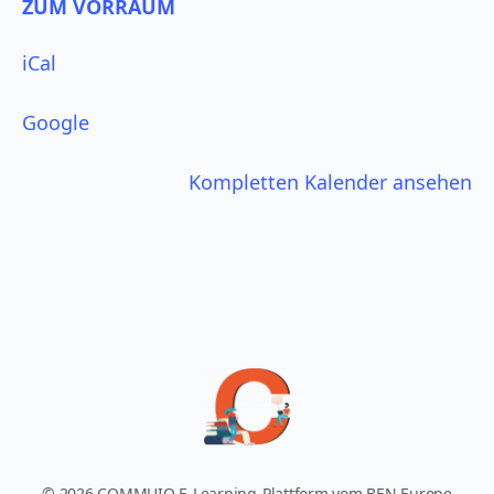
betonen
ZUM VORRAUM
iCal
Google
Kompletten Kalender ansehen
© 2026 COMMUIO E-Learning-Plattform vom BEN Europe