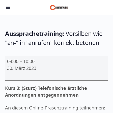
Aussprachetraining:
Vorsilben wie
"an-" in "anrufen" korrekt betonen
Aussprachetraining:
09:00
–
10:00
Vorsilben
30. März 2023
wie
"an-
"
Kurs 3: (Sturz) Telefonische ärztliche
in
Anordnungen entgegennehmen
"anrufen"
korrekt
An diesem Online-Präsenztraining teilnehmen: