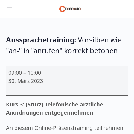
Aussprachetraining:
Vorsilben wie
"an-" in "anrufen" korrekt betonen
Aussprachetraining:
09:00
–
10:00
Vorsilben
30. März 2023
wie
"an-
"
Kurs 3: (Sturz) Telefonische ärztliche
in
Anordnungen entgegennehmen
"anrufen"
korrekt
An diesem Online-Präsenztraining teilnehmen: