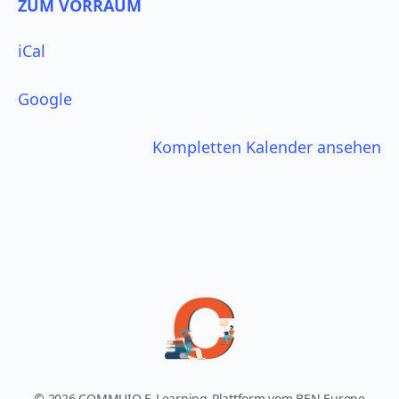
betonen
ZUM VORRAUM
iCal
Google
Kompletten Kalender ansehen
© 2026 COMMUIO E-Learning-Plattform vom BEN Europe