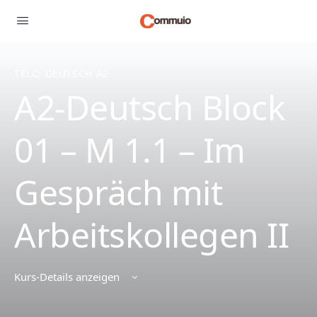
TELC: DEUTSCH A2
A2-Deutsch Block
01 – M 1.1 – Im
Gespräch mit
Arbeitskollegen II
Kurs-Details anzeigen