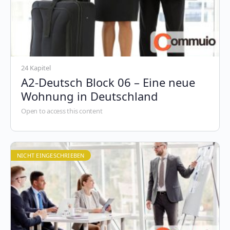
24 Kapitel
A2-Deutsch Block 06 – Eine neue
Wohnung in Deutschland
Open to access this content
NICHT EINGESCHRIEBEN