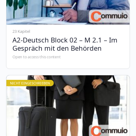
23 Kapitel
A2-Deutsch Block 02 – M 2.1 – Im
Gespräch mit den Behörden
Open to access this content
NICHT EINGESCHRIEBEN