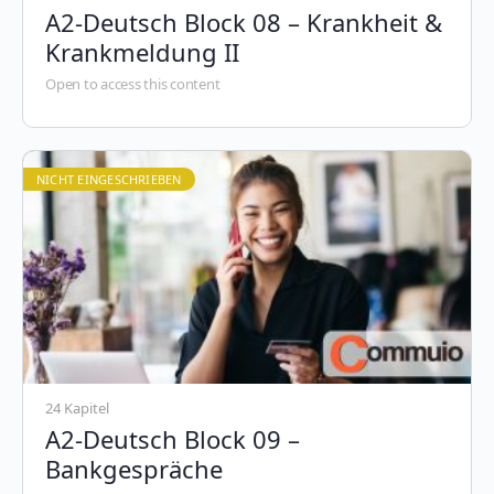
A2-Deutsch Block 08 – Krankheit &
Krankmeldung II
Open to access this content
NICHT EINGESCHRIEBEN
24 Kapitel
A2-Deutsch Block 09 –
Bankgespräche