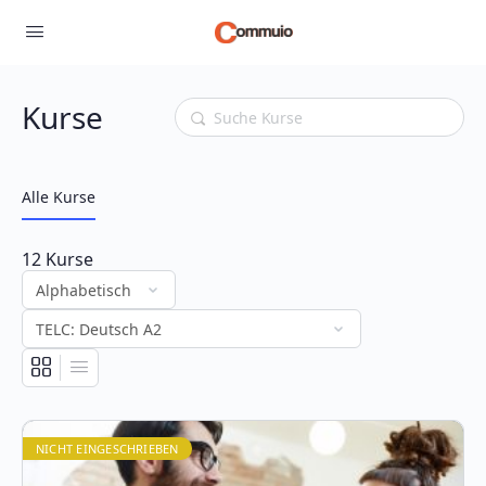
Kurse
Suchen
Alle Kurse
12
Kurse
NICHT EINGESCHRIEBEN