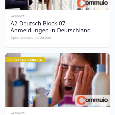
24 Kapitel
A2-Deutsch Block 07 –
Anmeldungen in Deutschland
Open to access this content
NICHT EINGESCHRIEBEN
24 Kapitel