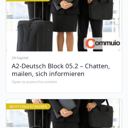
24 Kapitel
A2-Deutsch Block 05.2 – Chatten,
mailen, sich informieren
Open to access this content
NICHT EINGESCHRIEBEN