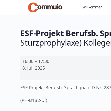
Willkommen
ESF-Projekt Berufsb. Sp
Sturzprophylaxe) Kollege
ESF-
16:30
–
17:30
Projekt
8. Juli 2025
Berufsb.
Sprachquali
ID
ESF-Projekt Berufsb. Sprachquali ID Nr: 28
Nr:
2872176
(PH-B1B2-Di)
-