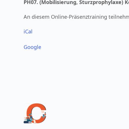
(Mobilisierung,
PH07. (Mobilisierung, Sturzprophylaxe) 
Sturzprophylaxe)
An diesem Online-Präsenztraining teilneh
Kollegen
informieren
iCal
(B1/B2)
Google