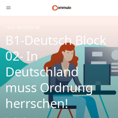
TELC: DEUTSCH B1
B1-Deutsch Block
02- In
Deutschland
muss Ordnung
herrschen!