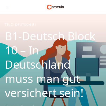
TELC: DEUTSCH B1
B1-Deutsch Block
10 – In
Deutschland
muss man gut
versichert sein!