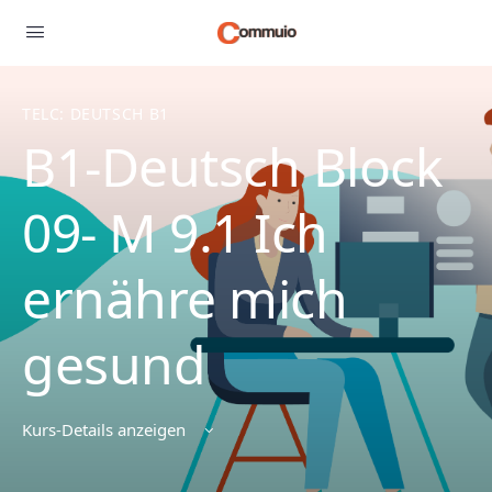
TELC: DEUTSCH B1
B1-Deutsch Block
09- M 9.1 Ich
ernähre mich
gesund
Kurs-Details anzeigen