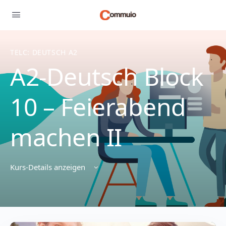
TELC: DEUTSCH A2
A2-Deutsch Block
10 – Feierabend
machen II
Kurs-Details anzeigen