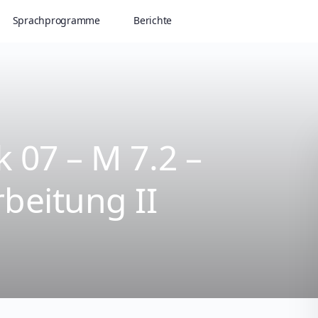
Sprachprogramme
Berichte
 07 – M 7.2 –
beitung II