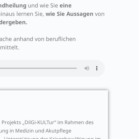
ndheilung
und wie Sie
eine
inaus lernen Sie,
wie Sie Aussagen
von
edergeben.
rache anhand von beruflichen
mittelt.
 Projekts „DilGi-KULTur“ im Rahmen des
ng in Medizin und Akutpflege
s – Unterstützung der Krisenbewältigung im