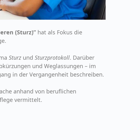
eren (Sturz)”
hat als Fokus die
ge.
hema
Sturz
und
Sturzprotokoll
. Darüber
it Abkürzungen und Weglassungen – im
ang in der Vergangenheit beschreiben.
rache anhand von beruflichen
lege vermittelt.