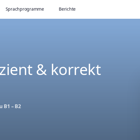
Sprachprogramme
Berichte
izient & korrekt
u B1 – B2